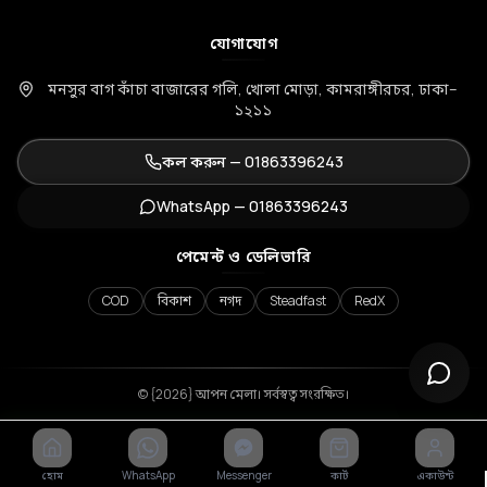
যোগাযোগ
মনসুর বাগ কাঁচা বাজারের গলি, খোলা মোড়া, কামরাঙ্গীরচর, ঢাকা–
১২১১
কল করুন —
01863396243
WhatsApp —
01863396243
পেমেন্ট ও ডেলিভারি
COD
বিকাশ
নগদ
Steadfast
RedX
© {2026} আপন মেলা। সর্বস্বত্ব সংরক্ষিত।
হোম
WhatsApp
Messenger
কার্ট
একাউন্ট