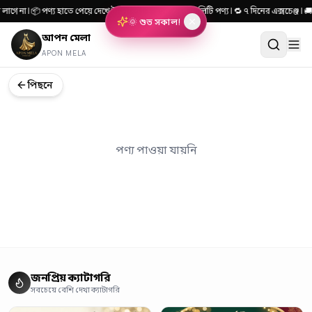
লাগে না | 📦 পণ্য হাতে পেয়ে দেখে টাকা দিন | 🎯 ১০০% কোয়ালিটি পণ্য | 🔁 ৭ দিনের এক্সচেঞ
🌞 শুভ সকাল!
আপন মেলা
APON MELA
পিছনে
পণ্য পাওয়া যায়নি
জনপ্রিয় ক্যাটাগরি
সবচেয়ে বেশি দেখা ক্যাটাগরি