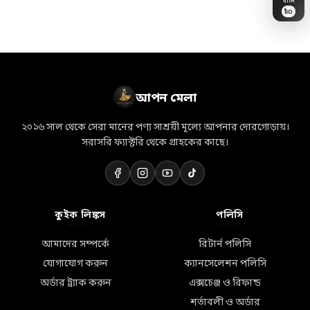
৳
0
👗
🛒
💝
🏷️
💎
🎀
🛵
🎁
✨
👜
💐
📦
🛍️
🌸
⭐
আপন মেলা
২০১৬ সাল থেকে সেরা মানের পণ্য সাশ্রয়ী মূল্যে আপনার দোরগোড়ায়।
সরাসরি ফ্যাক্টরি থেকে গ্রাহকের কাছে।
কুইক লিঙ্কস
পলিসি
আমাদের সম্পর্কে
রিটার্ন পলিসি
যোগাযোগ করুন
ক্যানসেলেশন পলিসি
অর্ডার ট্র্যাক করুন
এক্সচেঞ্জ ও রিফান্ড
শর্তাবলী ও অর্ডার