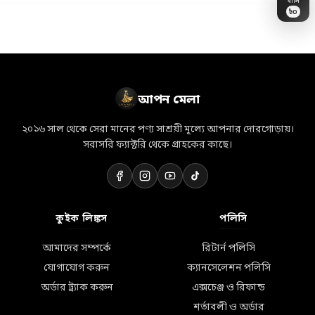
৳
0
🏷️
✨
🛒
🎀
👜
📦
💝
🛵
👗
🌸
💎
🎁
💐
⭐
🛍️
আপন মেলা
২০১৬ সাল থেকে সেরা মানের পণ্য সাশ্রয়ী মূল্যে আপনার দোরগোড়ায়।
সরাসরি ফ্যাক্টরি থেকে গ্রাহকের কাছে।
কুইক লিঙ্কস
পলিসি
আমাদের সম্পর্কে
রিটার্ন পলিসি
যোগাযোগ করুন
ক্যানসেলেশন পলিসি
অর্ডার ট্র্যাক করুন
এক্সচেঞ্জ ও রিফান্ড
শর্তাবলী ও অর্ডার