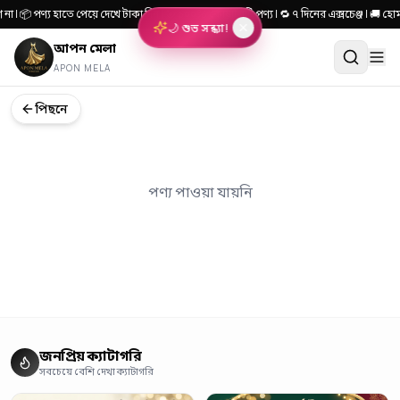
 না | 📦 পণ্য হাতে পেয়ে দেখে টাকা দিন | 🎯 ১০০% কোয়ালিটি পণ্য | 🔁 ৭ দিনের এক্সচেঞ্জ | 
🌙 শুভ সন্ধ্যা!
আপন মেলা
APON MELA
পিছনে
পণ্য পাওয়া যায়নি
জনপ্রিয় ক্যাটাগরি
সবচেয়ে বেশি দেখা ক্যাটাগরি