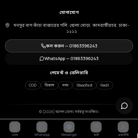
যোগাযোগ
মনসুর বাগ কাঁচা বাজারের গলি, খোলা মোড়া, কামরাঙ্গীরচর, ঢাকা–
১২১১
কল করুন —
01863396243
WhatsApp —
01863396243
পেমেন্ট ও ডেলিভারি
COD
বিকাশ
নগদ
Steadfast
RedX
© {2026} আপন মেলা। সর্বস্বত্ব সংরক্ষিত।
হোম
WhatsApp
Messenger
কার্ট
একাউন্ট