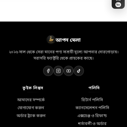
৳
0
👗
🎁
💝
💐
💎
🛒
🏷️
🎀
👜
🛵
⭐
✨
📦
🛍️
🌸
আপন মেলা
২০১৬ সাল থেকে সেরা মানের পণ্য সাশ্রয়ী মূল্যে আপনার দোরগোড়ায়।
সরাসরি ফ্যাক্টরি থেকে গ্রাহকের কাছে।
কুইক লিঙ্কস
পলিসি
আমাদের সম্পর্কে
রিটার্ন পলিসি
যোগাযোগ করুন
ক্যানসেলেশন পলিসি
অর্ডার ট্র্যাক করুন
এক্সচেঞ্জ ও রিফান্ড
শর্তাবলী ও অর্ডার