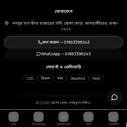
যোগাযোগ
মনসুর বাগ কাঁচা বাজারের গলি, খোলা মোড়া, কামরাঙ্গীরচর, ঢাকা–
১২১১
কল করুন —
01863396243
WhatsApp —
01863396243
পেমেন্ট ও ডেলিভারি
COD
বিকাশ
নগদ
Steadfast
RedX
© {2026} আপন মেলা। সর্বস্বত্ব সংরক্ষিত।
হোম
WhatsApp
Messenger
কার্ট
একাউন্ট