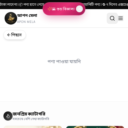
াকা লাগে না | 📦 পণ্য হাতে পেয়ে দেখে টাকা দিন | 🎯 ১০০% কোয়ালিটি পণ্য | 🔁 ৭ দিনের এক্
🌇 শুভ বিকাল!
আপন মেলা
APON MELA
পিছনে
পণ্য পাওয়া যায়নি
জনপ্রিয় ক্যাটাগরি
সবচেয়ে বেশি দেখা ক্যাটাগরি