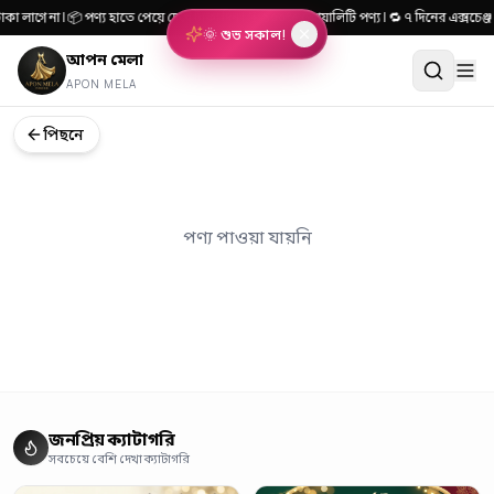
কা লাগে না | 📦 পণ্য হাতে পেয়ে দেখে টাকা দিন | 🎯 ১০০% কোয়ালিটি পণ্য | 🔁 ৭ দিনের এক্স
🌞 শুভ সকাল!
আপন মেলা
APON MELA
পিছনে
পণ্য পাওয়া যায়নি
জনপ্রিয় ক্যাটাগরি
সবচেয়ে বেশি দেখা ক্যাটাগরি