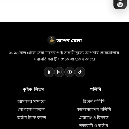
৳
0
👗
🎁
💝
💎
🛒
💐
🏷️
🎀
🛵
👜
✨
📦
⭐
🛍️
🌸
আপন মেলা
২০১৬ সাল থেকে সেরা মানের পণ্য সাশ্রয়ী মূল্যে আপনার দোরগোড়ায়।
সরাসরি ফ্যাক্টরি থেকে গ্রাহকের কাছে।
কুইক লিঙ্কস
পলিসি
আমাদের সম্পর্কে
রিটার্ন পলিসি
যোগাযোগ করুন
ক্যানসেলেশন পলিসি
অর্ডার ট্র্যাক করুন
এক্সচেঞ্জ ও রিফান্ড
শর্তাবলী ও অর্ডার