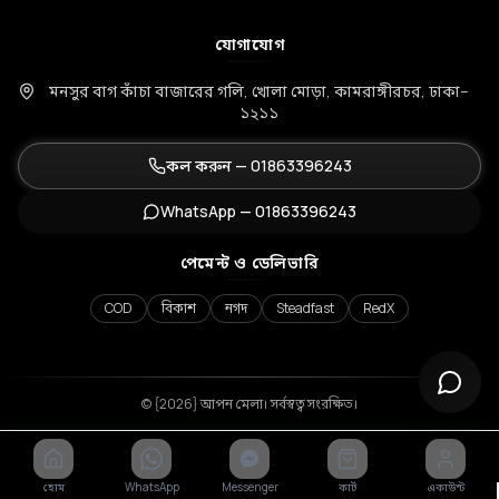
যোগাযোগ
মনসুর বাগ কাঁচা বাজারের গলি, খোলা মোড়া, কামরাঙ্গীরচর, ঢাকা–
১২১১
কল করুন —
01863396243
WhatsApp —
01863396243
পেমেন্ট ও ডেলিভারি
COD
বিকাশ
নগদ
Steadfast
RedX
© {2026} আপন মেলা। সর্বস্বত্ব সংরক্ষিত।
হোম
WhatsApp
Messenger
কার্ট
একাউন্ট