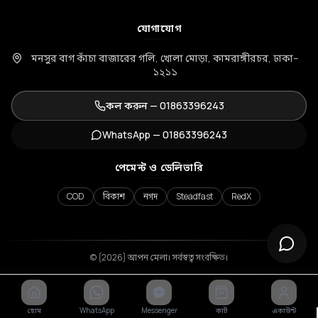
যোগাযোগ
মনসুর বাগ কাঁচা বাজারের গলি, খোলা মোড়া, কামরাঙ্গীরচর, ঢাকা–
১২১১
কল করুন —
01863396243
WhatsApp —
01863396243
পেমেন্ট ও ডেলিভারি
COD
বিকাশ
নগদ
Steadfast
RedX
© {2026} আপন মেলা। সর্বস্বত্ব সংরক্ষিত।
হোম
WhatsApp
Messenger
কার্ট
একাউন্ট