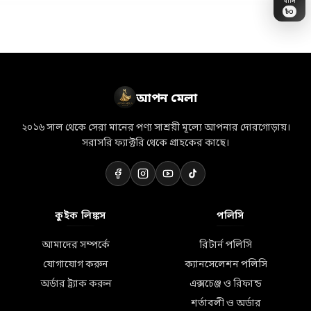
৳
0
🛒
🏷️
👗
💝
🎀
💎
✨
🛵
👜
📦
🎁
💐
🌸
🛍️
⭐
আপন মেলা
২০১৬ সাল থেকে সেরা মানের পণ্য সাশ্রয়ী মূল্যে আপনার দোরগোড়ায়।
সরাসরি ফ্যাক্টরি থেকে গ্রাহকের কাছে।
কুইক লিঙ্কস
পলিসি
আমাদের সম্পর্কে
রিটার্ন পলিসি
যোগাযোগ করুন
ক্যানসেলেশন পলিসি
অর্ডার ট্র্যাক করুন
এক্সচেঞ্জ ও রিফান্ড
শর্তাবলী ও অর্ডার