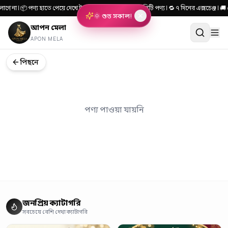
াগে না | 📦 পণ্য হাতে পেয়ে দেখে টাকা দিন | 🎯 ১০০% কোয়ালিটি পণ্য | 🔁 ৭ দিনের এক্সচেঞ্
🌞 শুভ সকাল!
আপন মেলা
APON MELA
পিছনে
পণ্য পাওয়া যায়নি
জনপ্রিয় ক্যাটাগরি
সবচেয়ে বেশি দেখা ক্যাটাগরি