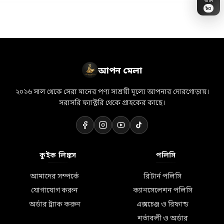
৳
0
👗
💝
🛒
💎
🎁
🏷️
💐
🎀
🛵
✨
👜
📦
🛍️
⭐
🌸
আপন মেলা
২০১৬ সাল থেকে সেরা মানের পণ্য সাশ্রয়ী মূল্যে আপনার দোরগোড়ায়।
সরাসরি ফ্যাক্টরি থেকে গ্রাহকের কাছে।
কুইক লিঙ্কস
পলিসি
আমাদের সম্পর্কে
রিটার্ন পলিসি
যোগাযোগ করুন
ক্যানসেলেশন পলিসি
অর্ডার ট্র্যাক করুন
এক্সচেঞ্জ ও রিফান্ড
শর্তাবলী ও অর্ডার