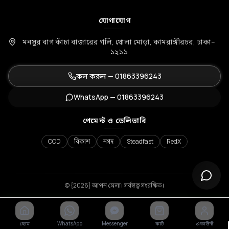
যোগাযোগ
মনসুর বাগ কাঁচা বাজারের গলি, খোলা মোড়া, কামরাঙ্গীরচর, ঢাকা–
১২১১
কল করুন —
01863396243
WhatsApp —
01863396243
পেমেন্ট ও ডেলিভারি
COD
বিকাশ
নগদ
Steadfast
RedX
© {2026} আপন মেলা। সর্বস্বত্ব সংরক্ষিত।
হোম
WhatsApp
Messenger
কার্ট
একাউন্ট