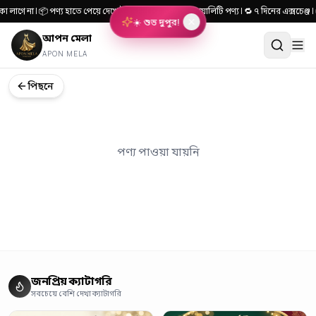
া লাগে না | 📦 পণ্য হাতে পেয়ে দেখে টাকা দিন | 🎯 ১০০% কোয়ালিটি পণ্য | 🔁 ৭ দিনের এক্সচ
☀️ শুভ দুপুর!
আপন মেলা
APON MELA
পিছনে
পণ্য পাওয়া যায়নি
জনপ্রিয় ক্যাটাগরি
সবচেয়ে বেশি দেখা ক্যাটাগরি