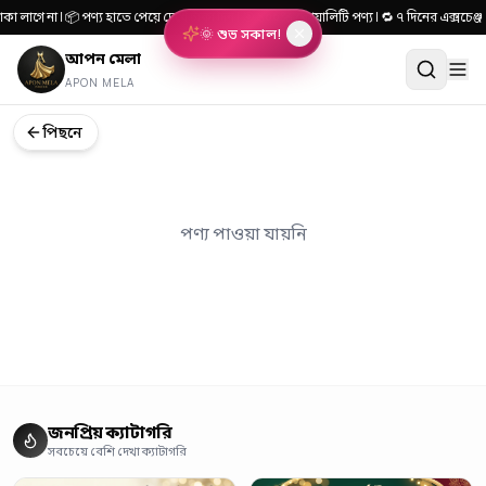
কা লাগে না | 📦 পণ্য হাতে পেয়ে দেখে টাকা দিন | 🎯 ১০০% কোয়ালিটি পণ্য | 🔁 ৭ দিনের এক্স
🌞 শুভ সকাল!
আপন মেলা
APON MELA
পিছনে
পণ্য পাওয়া যায়নি
জনপ্রিয় ক্যাটাগরি
সবচেয়ে বেশি দেখা ক্যাটাগরি