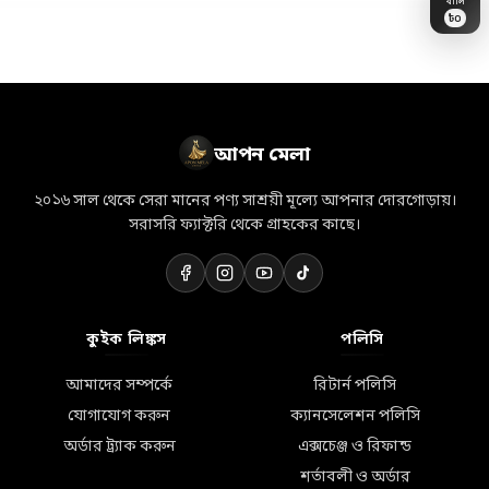
৳
0
👗
🎁
💝
💎
🛒
💐
🏷️
🎀
🛵
👜
✨
📦
⭐
🛍️
🌸
আপন মেলা
২০১৬ সাল থেকে সেরা মানের পণ্য সাশ্রয়ী মূল্যে আপনার দোরগোড়ায়।
সরাসরি ফ্যাক্টরি থেকে গ্রাহকের কাছে।
কুইক লিঙ্কস
পলিসি
আমাদের সম্পর্কে
রিটার্ন পলিসি
যোগাযোগ করুন
ক্যানসেলেশন পলিসি
অর্ডার ট্র্যাক করুন
এক্সচেঞ্জ ও রিফান্ড
শর্তাবলী ও অর্ডার