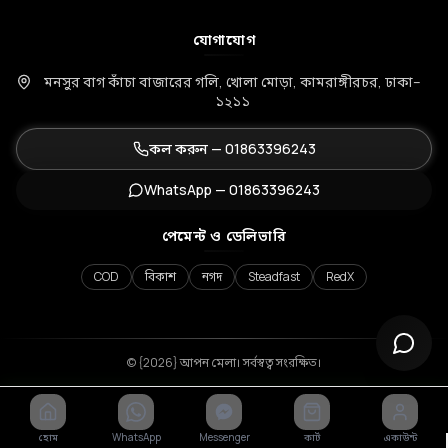
যোগাযোগ
মনসুর বাগ কাঁচা বাজারের গলি, খোলা মোড়া, কামরাঙ্গীরচর, ঢাকা–
১২১১
কল করুন —
01863396243
WhatsApp —
01863396243
পেমেন্ট ও ডেলিভারি
COD
বিকাশ
নগদ
Steadfast
RedX
© {2026} আপন মেলা। সর্বস্বত্ব সংরক্ষিত।
হোম
WhatsApp
Messenger
কার্ট
একাউন্ট