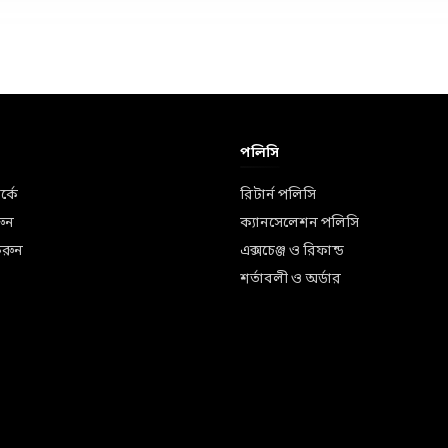
পলিসি
্কে
রিটার্ন পলিসি
ুন
ক্যানসেলেশন পলিসি
 করুন
এক্সচেঞ্জ ও রিফান্ড
শর্তাবলী ও অর্ডার