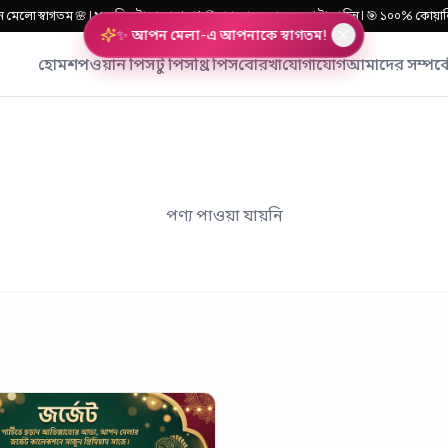
ে স্বাগতম 🌸 | ❌ অগ্রিম টাকা লাগে না | 📦 পণ্য হাতে পেয়ে দেখে টাকা দিন | 🎯 ১০০% কোয়াল
✨ আপন মেলা-এ আপনাকে স্বাগতম!
হোম
শপ
ওয়ান পিস
টু পিস
থ্রি পিস
বোরখা
যোগাযোগ
আমাদের সম্পর্ক
পণ্য পাওয়া যায়নি