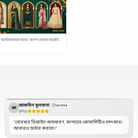
়ান আভিজাত্যের আভা, আপন মেলার জর্জেট
ন প্রিমিয়াম সাজে।
"
আফরিন সুলতানা
Verified
আ
কুমিল্লা
"
বোরখার ডিজাইন অসাধারণ, কাপড়ের কোয়ালিটিও চমৎকার।
আবারও অর্ডার করবো।
"