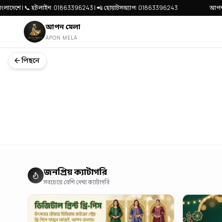
রা বাংলাদেশে | 📞 হটলাইন: 01863396243 | 📲 হোয়াটসঅ্যাপ: 01863396243
আপন মেলা
আপন মেলা
APON MELA
পিছনে
জনপ্রিয় ক্যাটাগরি
সবচেয়ে বেশি দেখা ক্যাটাগরি