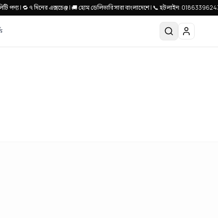
িটি পণ্য | 🔁 ৭ দিনের এক্সচেঞ্জ | 🚚 হোম ডেলিভারি সারা বাংলাদেশে | 📞 হটলাইন: 0186339624
ে