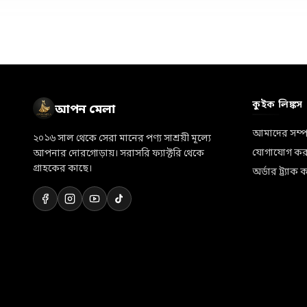
🛵
💐
👜
🎀
🏷️
👗
⭐
✨
📦
🌸
💎
🛍️
🛒
🎁
💝
কুইক লিঙ্কস
আপন মেলা
আমাদের সম্পর
২০১৬ সাল থেকে সেরা মানের পণ্য সাশ্রয়ী মূল্যে
যোগাযোগ কর
আপনার দোরগোড়ায়। সরাসরি ফ্যাক্টরি থেকে
গ্রাহকের কাছে।
অর্ডার ট্র্যাক