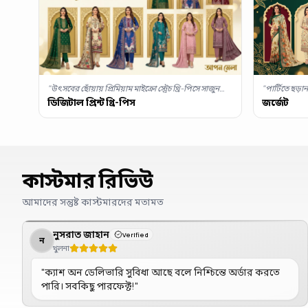
"
পার্টিতে ছড
"
উৎসবের ছোঁয়ায় প্রিমিয়াম মাইক্রো স্ট্রেচ থ্রি-পিসে সাজুন
কালেকশনে সাজু
আজই, আপন মেলায়।
"
জর্জেট
ডিজিটাল প্রিন্ট থ্রি-পিস
কাস্টমার রিভিউ
আমাদের সন্তুষ্ট কাস্টমারদের মতামত
নুসরাত জাহান
Verified
ন
খুলনা
"
ক্যাশ অন ডেলিভারি সুবিধা আছে বলে নিশ্চিন্তে অর্ডার করতে
পারি। সবকিছু পারফেক্ট!
"