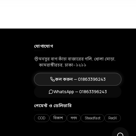
যোগাযোগ
মনসুর বাগ কাঁচা বাজারের গলি, খোলা মোড়া,
কামরাঙ্গীরচর, ঢাকা–১২১১
কল করুন —
01863396243
WhatsApp —
01863396243
পেমেন্ট ও ডেলিভারি
COD
বিকাশ
নগদ
Steadfast
RedX