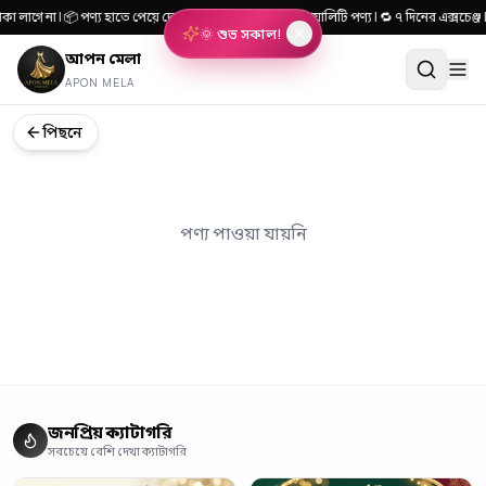
কা লাগে না | 📦 পণ্য হাতে পেয়ে দেখে টাকা দিন | 🎯 ১০০% কোয়ালিটি পণ্য | 🔁 ৭ দিনের এক্সচ
🌞 শুভ সকাল!
আপন মেলা
APON MELA
পিছনে
পণ্য পাওয়া যায়নি
জনপ্রিয় ক্যাটাগরি
সবচেয়ে বেশি দেখা ক্যাটাগরি