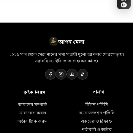
৳
0
👗
🎁
💎
💝
🛒
💐
🏷️
🎀
🛵
👜
✨
📦
⭐
🛍️
🌸
আপন মেলা
২০১৬ সাল থেকে সেরা মানের পণ্য সাশ্রয়ী মূল্যে আপনার দোরগোড়ায়।
সরাসরি ফ্যাক্টরি থেকে গ্রাহকের কাছে।
কুইক লিঙ্কস
পলিসি
আমাদের সম্পর্কে
রিটার্ন পলিসি
যোগাযোগ করুন
ক্যানসেলেশন পলিসি
অর্ডার ট্র্যাক করুন
এক্সচেঞ্জ ও রিফান্ড
শর্তাবলী ও অর্ডার