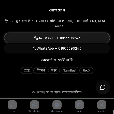
যোগাযোগ
মনসুর বাগ কাঁচা বাজারের গলি, খোলা মোড়া, কামরাঙ্গীরচর, ঢাকা–
১২১১
কল করুন —
01863396243
WhatsApp —
01863396243
পেমেন্ট ও ডেলিভারি
COD
বিকাশ
নগদ
Steadfast
RedX
© {2026} আপন মেলা। সর্বস্বত্ব সংরক্ষিত।
হোম
WhatsApp
Messenger
কার্ট
একাউন্ট