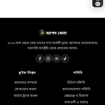
৳
0
👗
🛒
💝
💎
🏷️
🎁
🎀
💐
🛵
✨
👜
📦
🛍️
⭐
🌸
আপন মেলা
২০১৬ সাল থেকে সেরা মানের পণ্য সাশ্রয়ী মূল্যে আপনার দোরগোড়ায়।
সরাসরি ফ্যাক্টরি থেকে গ্রাহকের কাছে।
কুইক লিঙ্কস
পলিসি
আমাদের সম্পর্কে
রিটার্ন পলিসি
যোগাযোগ করুন
ক্যানসেলেশন পলিসি
অর্ডার ট্র্যাক করুন
এক্সচেঞ্জ ও রিফান্ড
শর্তাবলী ও অর্ডার