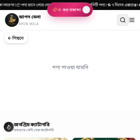
 লাগে না | 📦 পণ্য হাতে পেয়ে দেখে টাকা দিন | 🎯 ১০০% কোয়ালিটি পণ্য | 🔁 ৭ দিনের এক্সচে
🌞 শুভ সকাল!
আপন মেলা
APON MELA
পিছনে
পণ্য পাওয়া যায়নি
জনপ্রিয় ক্যাটাগরি
সবচেয়ে বেশি দেখা ক্যাটাগরি