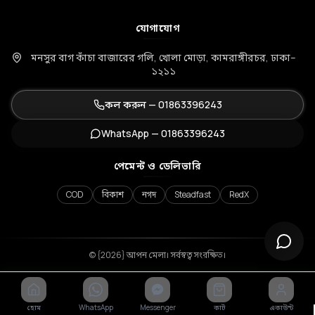
যোগাযোগ
মনসুর বাগ কাঁচা বাজারের গলি, খোলা মোড়া, কামরাঙ্গীরচর, ঢাকা–
১২১১
কল করুন —
01863396243
WhatsApp —
01863396243
পেমেন্ট ও ডেলিভারি
COD
বিকাশ
নগদ
Steadfast
RedX
© {2026} আপন মেলা। সর্বস্বত্ব সংরক্ষিত।
হোম
WhatsApp
Messenger
কার্ট
একাউন্ট