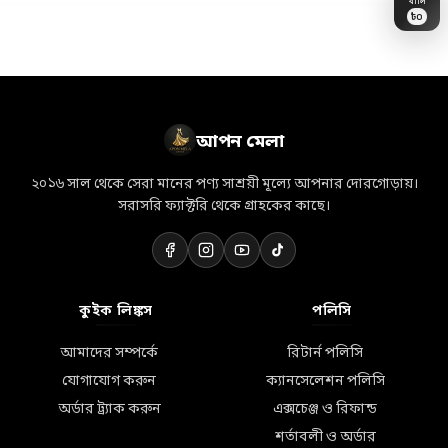
৳
0
🏷️
🛒
🎀
✨
💝
👜
👗
📦
🛵
💎
🌸
🎁
💐
⭐
🛍️
আপন মেলা
২০১৬ সাল থেকে সেরা মানের পণ্য সাশ্রয়ী মূল্যে আপনার দোরগোড়ায়।
সরাসরি ফ্যাক্টরি থেকে গ্রাহকের কাছে।
কুইক লিঙ্কস
পলিসি
আমাদের সম্পর্কে
রিটার্ন পলিসি
যোগাযোগ করুন
ক্যানসেলেশন পলিসি
অর্ডার ট্র্যাক করুন
এক্সচেঞ্জ ও রিফান্ড
শর্তাবলী ও অর্ডার