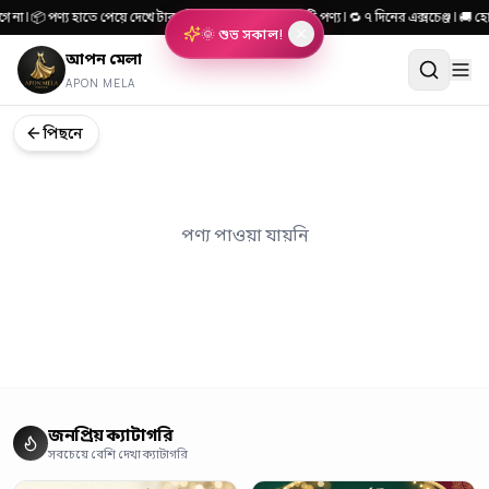
ে না | 📦 পণ্য হাতে পেয়ে দেখে টাকা দিন | 🎯 ১০০% কোয়ালিটি পণ্য | 🔁 ৭ দিনের এক্সচেঞ্জ |
🌞 শুভ সকাল!
আপন মেলা
APON MELA
পিছনে
পণ্য পাওয়া যায়নি
জনপ্রিয় ক্যাটাগরি
সবচেয়ে বেশি দেখা ক্যাটাগরি