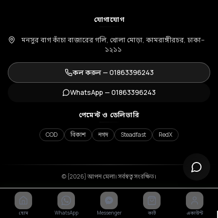
যোগাযোগ
মনসুর বাগ কাঁচা বাজারের গলি, খোলা মোড়া, কামরাঙ্গীরচর, ঢাকা–
১২১১
কল করুন —
01863396243
WhatsApp —
01863396243
পেমেন্ট ও ডেলিভারি
COD
বিকাশ
নগদ
Steadfast
RedX
© {2026} আপন মেলা। সর্বস্বত্ব সংরক্ষিত।
হোম
WhatsApp
Messenger
কার্ট
একাউন্ট