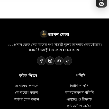
৳
0
🛒
👗
🏷️
💝
🎀
💎
🛵
✨
🎁
👜
📦
💐
🛍️
🌸
⭐
আপন মেলা
২০১৬ সাল থেকে সেরা মানের পণ্য সাশ্রয়ী মূল্যে আপনার দোরগোড়ায়।
সরাসরি ফ্যাক্টরি থেকে গ্রাহকের কাছে।
কুইক লিঙ্কস
পলিসি
আমাদের সম্পর্কে
রিটার্ন পলিসি
যোগাযোগ করুন
ক্যানসেলেশন পলিসি
অর্ডার ট্র্যাক করুন
এক্সচেঞ্জ ও রিফান্ড
শর্তাবলী ও অর্ডার