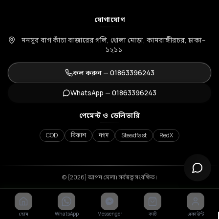
যোগাযোগ
মনসুর বাগ কাঁচা বাজারের গলি, খোলা মোড়া, কামরাঙ্গীরচর, ঢাকা–
১২১১
কল করুন —
01863396243
WhatsApp —
01863396243
পেমেন্ট ও ডেলিভারি
COD
বিকাশ
নগদ
Steadfast
RedX
© {2026} আপন মেলা। সর্বস্বত্ব সংরক্ষিত।
হোম
WhatsApp
Messenger
কার্ট
একাউন্ট