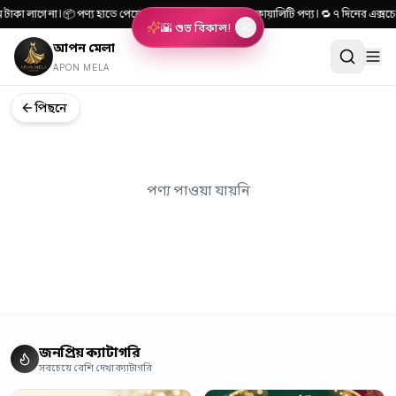
টাকা লাগে না | 📦 পণ্য হাতে পেয়ে দেখে টাকা দিন | 🎯 ১০০% কোয়ালিটি পণ্য | 🔁 ৭ দিনের এক
🌇 শুভ বিকাল!
আপন মেলা
APON MELA
পিছনে
পণ্য পাওয়া যায়নি
জনপ্রিয় ক্যাটাগরি
সবচেয়ে বেশি দেখা ক্যাটাগরি