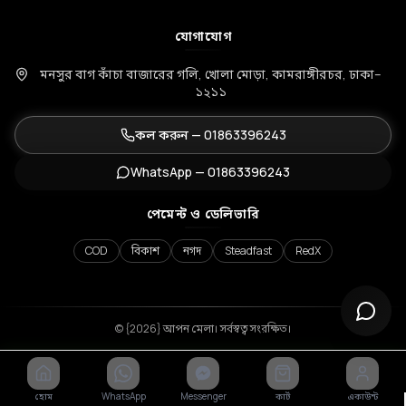
যোগাযোগ
মনসুর বাগ কাঁচা বাজারের গলি, খোলা মোড়া, কামরাঙ্গীরচর, ঢাকা–
১২১১
কল করুন —
01863396243
WhatsApp —
01863396243
পেমেন্ট ও ডেলিভারি
COD
বিকাশ
নগদ
Steadfast
RedX
© {2026} আপন মেলা। সর্বস্বত্ব সংরক্ষিত।
হোম
WhatsApp
Messenger
কার্ট
একাউন্ট