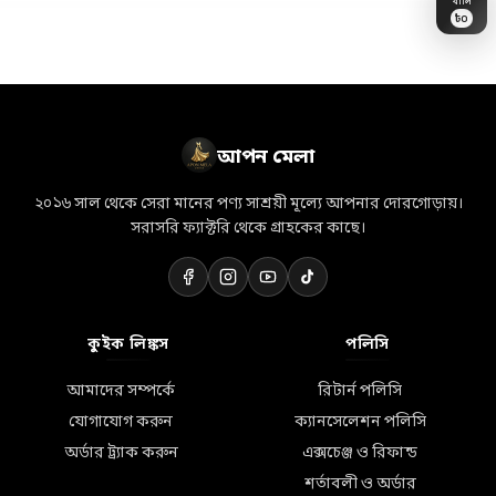
৳
0
🎁
👗
💐
💝
💎
🛒
⭐
🏷️
🎀
👜
✨
📦
🛵
🛍️
🌸
আপন মেলা
২০১৬ সাল থেকে সেরা মানের পণ্য সাশ্রয়ী মূল্যে আপনার দোরগোড়ায়।
সরাসরি ফ্যাক্টরি থেকে গ্রাহকের কাছে।
কুইক লিঙ্কস
পলিসি
আমাদের সম্পর্কে
রিটার্ন পলিসি
যোগাযোগ করুন
ক্যানসেলেশন পলিসি
অর্ডার ট্র্যাক করুন
এক্সচেঞ্জ ও রিফান্ড
শর্তাবলী ও অর্ডার