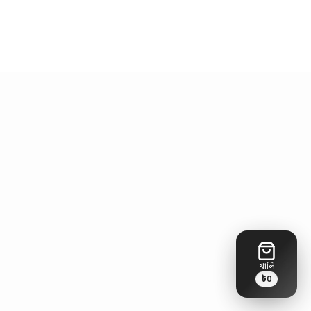
খালি
৳
0