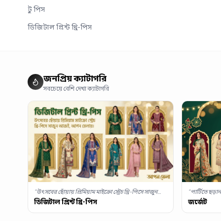
টু পিস
ডিজিটাল প্রিন্ট থ্রি-পিস
জনপ্রিয় ক্যাটাগরি
সবচেয়ে বেশি দেখা ক্যাটাগরি
"
পার্টিতে ছড
"
উৎসবের ছোঁয়ায় প্রিমিয়াম মাইক্রো স্ট্রেচ থ্রি-পিসে সাজুন
কালেকশনে সাজু
আজই, আপন মেলায়।
"
জর্জেট
ডিজিটাল প্রিন্ট থ্রি-পিস