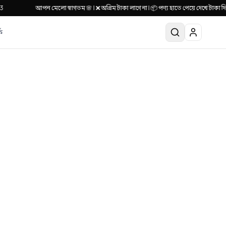
আপন মেলাে স্বাগতম 🌸 | ❌ অগ্রিম টাকা লাগে না | 📦 পণ্য হাতে পেয়ে দেখে টাকা দি
ে