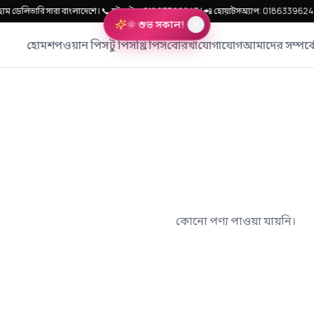
🚚 হোম ডেলিভারি সারা বাংলাদেশে | 📞 হটলাইন: 01863396243 | 📲 হোয়াটসঅ্যাপ: 01863396243
🌞 শুভ সকাল!
হোম
শপ
ওয়ান পিস
টু পিস
থ্রি পিস
বোরখা
যোগাযোগ
আমাদের সম্পর্ক
কোনো পণ্য পাওয়া যায়নি।