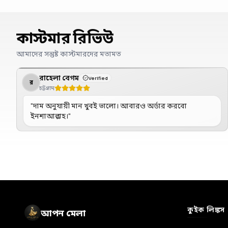
কাস্টমার রিভিউ
আমাদের সন্তুষ্ট কাস্টমারদের মতামত
রাহেলা বেগম
Verified
র
চট্টগ্রাম
"
দাম অনুযায়ী মান খুবই ভালো। আবারও অর্ডার করবো
ইনশাআল্লাহ।
"
🏷️
✨
🛒
🎀
👜
📦
💝
🛵
👗
🌸
💎
🎁
💐
⭐
🛍️
কুইক লিঙ্কস
আপন মেলা