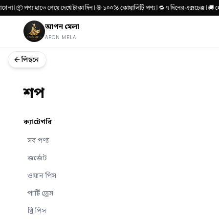
না | 📦 পণ্য হাতে পেয়ে দেখে টাকা দিন | 🎯 ১০০% কোয়ালিটি পণ্য | 🔁 ৭ দিনের এক্সচেঞ্জ | 
আপন মেলা
APON MELA
পিছনে
শপ
ক্যাটেগরি
সব পণ্য
জর্জেট
ওয়ান পিস
পার্টি ড্রেস
থ্রি পিস